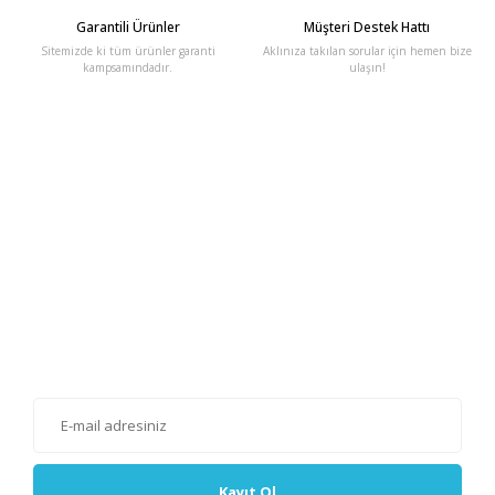
Garantili Ürünler
Müşteri Destek Hattı
Sitemizde ki tüm ürünler garanti
Aklınıza takılan sorular için hemen bize
kampsamındadır.
ulaşın!
E-Bülten'e Kayıt Olun
Haber listemize kayıt olarak kampanyalardan, haberdar
olabilirsiniz.
Kayıt Ol