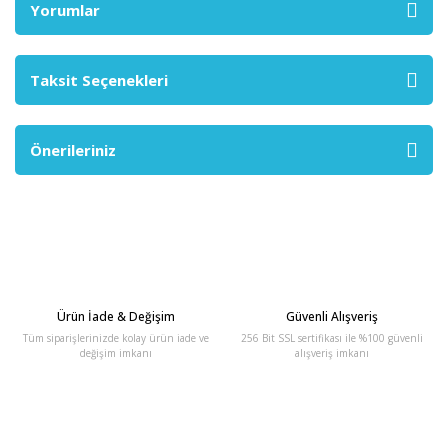
Yorumlar
Taksit Seçenekleri
Önerileriniz
Ürün İade & Değişim
Güvenli Alışveriş
Tüm siparişlerinizde kolay ürün iade ve
256 Bit SSL sertifikası ile %100 güvenli
değişim imkanı
alışveriş imkanı