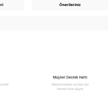
ri
Önerileriniz
bilirsiniz.
Müşteri Destek Hattı
aranti
Aklınıza takılan sorular için
hemen bize ulaşın!