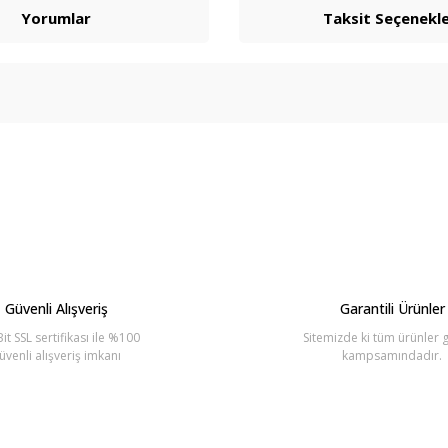
Yorumlar
Taksit Seçenekle
arda yetersiz gördüğünüz noktaları öneri formunu kullanarak tarafımıza ilete
Bu ürüne ilk yorumu siz yapın!
Yorum Yaz
Güvenli Alışveriş
Garantili Ürünler
it SSL sertifikası ile %100
Sitemizde ki tüm ürünler g
üvenli alışveriş imkanı
kampsamındadır.