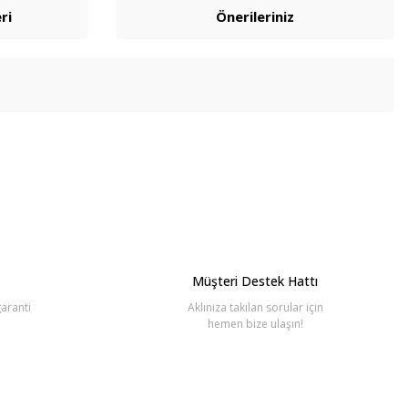
ri
Önerileriniz
bilirsiniz.
Müşteri Destek Hattı
aranti
Aklınıza takılan sorular için
hemen bize ulaşın!