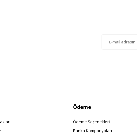
Gönder
lten'e Kayıt Olun
istemize kayıt olarak kampanyalardan, haberdar
siniz.
Ödeme
azları
Ödeme Seçenekleri
r
Banka Kampanyaları