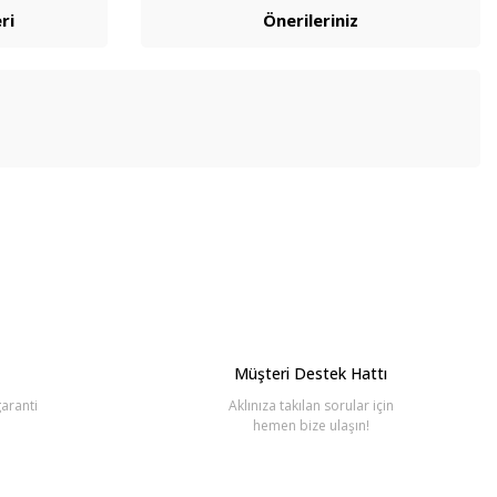
ri
Önerileriniz
bilirsiniz.
Müşteri Destek Hattı
aranti
Aklınıza takılan sorular için
hemen bize ulaşın!