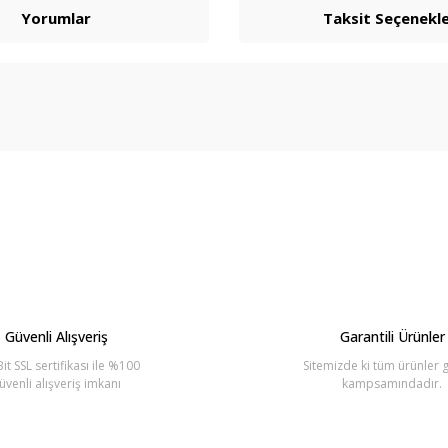
Yorumlar
Taksit Seçenekle
arda yetersiz gördüğünüz noktaları öneri formunu kullanarak tarafımıza ilete
Bu ürüne ilk yorumu siz yapın!
Yorum Yaz
Güvenli Alışveriş
Garantili Ürünler
it SSL sertifikası ile %100
Sitemizde ki tüm ürünler g
üvenli alışveriş imkanı
kampsamındadır.