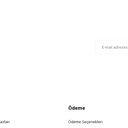
Gönder
lten'e Kayıt Olun
istemize kayıt olarak kampanyalardan, haberdar
siniz.
Ödeme
azları
Ödeme Seçenekleri