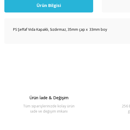
Ürün Bilgisi
PS Şeffaf Vida Kapaklı, Sızdırmaz, 35mm çap x 33mm boy
Bu ürünün fiyat bilgisi, resim, ürün açıklamalarında ve diğer konul
Görüş ve önerileriniz için teşekkür ederiz.
Ürün resmi kalitesiz, bozuk veya görüntülenemiyor.
Ürün açıklamasında eksik bilgiler bulunuyor.
Ürün bilgilerinde hatalar bulunuyor.
Ürün İade & Değişim
Ürün fiyatı diğer sitelerden daha pahalı.
Tüm siparişlerinizde kolay ürün
256 B
Bu ürüne benzer farklı alternatifler olmalı.
iade ve değişim imkanı
g