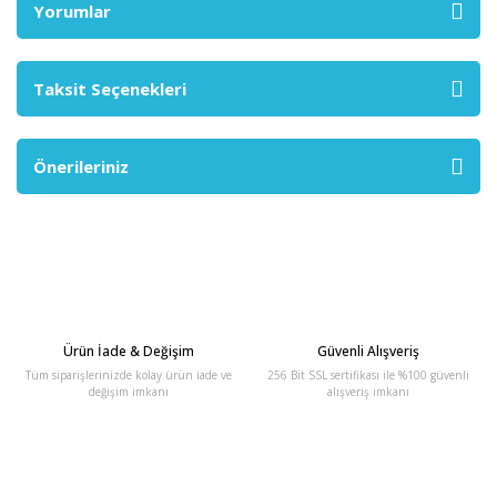
Yorumlar
Taksit Seçenekleri
Önerileriniz
Ürün İade & Değişim
Güvenli Alışveriş
Tüm siparişlerinizde kolay ürün iade ve
256 Bit SSL sertifikası ile %100 güvenli
değişim imkanı
alışveriş imkanı