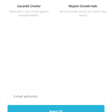
Garantili Ürünler
Müşteri Destek Hattı
Sitemizde ki tüm ürünler garanti
Aklınıza takılan sorular için hemen bize
kampsamındadır.
ulaşın!
E-Bülten'e Kayıt Olun
Haber listemize kayıt olarak kampanyalardan, haberdar
olabilirsiniz.
Kayıt Ol