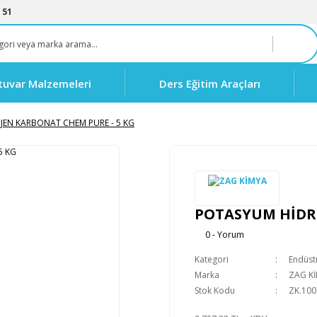
 51
tuvar Malzemeleri
Ders Eğitim Araçları
EN KARBONAT CHEM PURE - 5 KG
POTASYUM HİDRO
0 - Yorum
Kategori
Endüstr
Marka
ZAG K
Stok Kodu
ZK.100