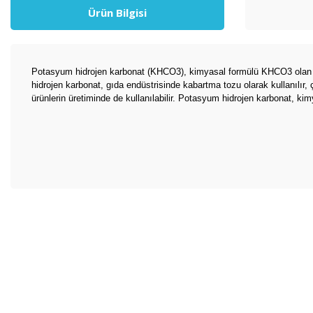
Ürün Bilgisi
Potasyum hidrojen karbonat (KHCO3), kimyasal formülü KHCO3 olan beyaz
hidrojen karbonat, gıda endüstrisinde kabartma tozu olarak kullanılır,
ürünlerin üretiminde de kullanılabilir. Potasyum hidrojen karbonat, kimy
Bu ürünün fiyat bilgisi, resim, ürün açıklamalarında ve diğer konul
Görüş ve önerileriniz için teşekkür ederiz.
Ürün resmi kalitesiz, bozuk veya görüntülenemiyor.
Ürün açıklamasında eksik bilgiler bulunuyor.
Ürün bilgilerinde hatalar bulunuyor.