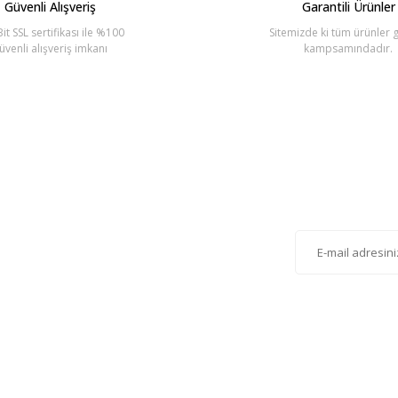
Güvenli Alışveriş
Garantili Ürünler
it SSL sertifikası ile %100
Sitemizde ki tüm ürünler g
üvenli alışveriş imkanı
kampsamındadır.
Gönder
lten'e Kayıt Olun
istemize kayıt olarak kampanyalardan, haberdar
siniz.