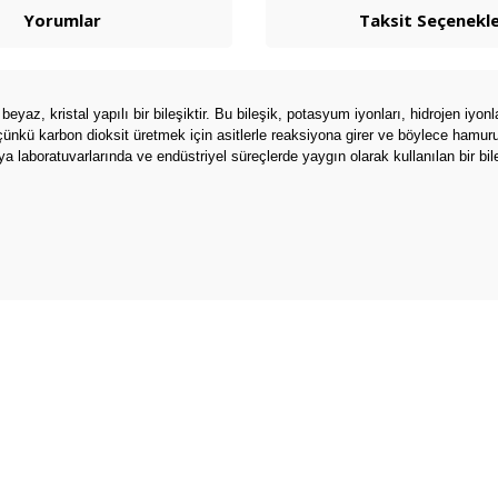
Yorumlar
Taksit Seçenekle
, kristal yapılı bir bileşiktir. Bu bileşik, potasyum iyonları, hidrojen iyo
 çünkü karbon dioksit üretmek için asitlerle reaksiyona girer ve böylece hamur
a laboratuvarlarında ve endüstriyel süreçlerde yaygın olarak kullanılan bir bile
arda yetersiz gördüğünüz noktaları öneri formunu kullanarak tarafımıza ilete
Bu ürüne ilk yorumu siz yapın!
Yorum Yaz