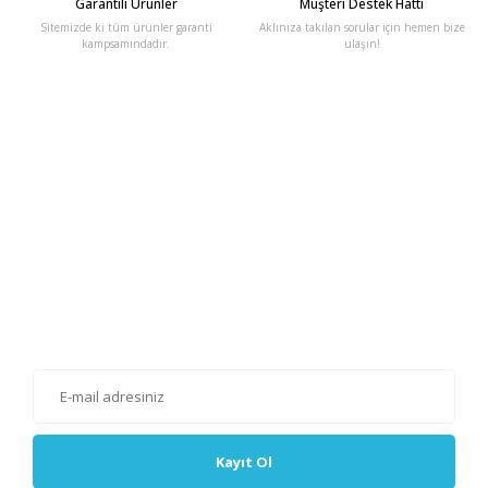
Garantili Ürünler
Müşteri Destek Hattı
Sitemizde ki tüm ürünler garanti
Aklınıza takılan sorular için hemen bize
kampsamındadır.
ulaşın!
E-Bülten'e Kayıt Olun
Haber listemize kayıt olarak kampanyalardan, haberdar
olabilirsiniz.
Kayıt Ol