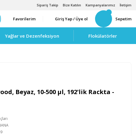
Sipariş Takip
Bize Katılın
Kampanyalarımız
İletişim
Favorilerim
Giriş Yap / Üye ol
Sepetim
Yağlar ve Dezenfeksiyon
Flokülatörler
od, Beyaz, 10-500 µl, 192'lik Rackta -
çları
LIANA
49