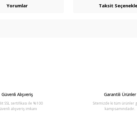
Yorumlar
Taksit Seçenekle
arda yetersiz gördüğünüz noktaları öneri formunu kullanarak tarafımıza ilete
Bu ürüne ilk yorumu siz yapın!
Yorum Yaz
Güvenli Alışveriş
Garantili Ürünler
it SSL sertifikası ile %100
Sitemizde ki tüm ürünler g
üvenli alışveriş imkanı
kampsamındadır.