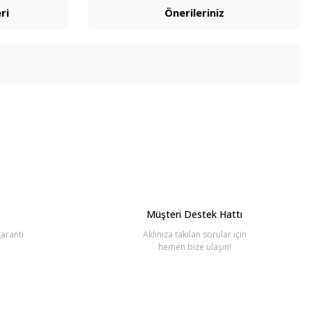
ri
Önerileriniz
bilirsiniz.
Müşteri Destek Hattı
aranti
Aklınıza takılan sorular için
hemen bize ulaşın!