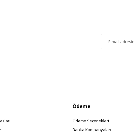
Gönder
lten'e Kayıt Olun
istemize kayıt olarak kampanyalardan, haberdar
siniz.
Ödeme
azları
Ödeme Seçenekleri
r
Banka Kampanyaları