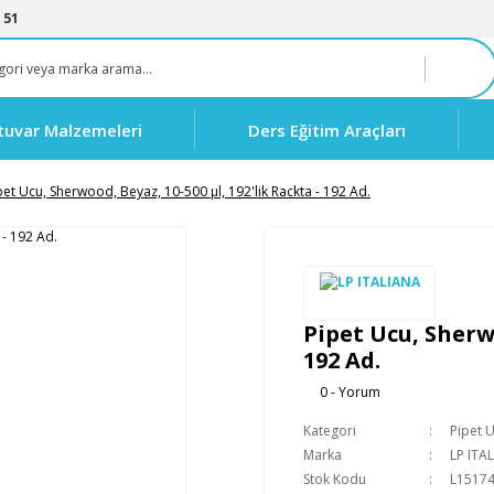
 51
tuvar Malzemeleri
Ders Eğitim Araçları
pet Ucu, Sherwood, Beyaz, 10-500 µl, 192'lik Rackta - 192 Ad.
Pipet Ucu, Sherwo
192 Ad.
0 - Yorum
Kategori
Pipet U
Marka
LP ITA
Stok Kodu
L1517