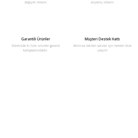
değişim imkanı
alışveriş imkanı
Garantili Ürünler
Müşteri Destek Hattı
Sitemizde ki tüm ürünler garanti
Aklınıza takılan sorular için hemen bize
kampsamındadır.
ulaşın!
E-Bülten'e Kayıt Olun
Haber listemize kayıt olarak kampanyalardan, haberdar
olabilirsiniz.