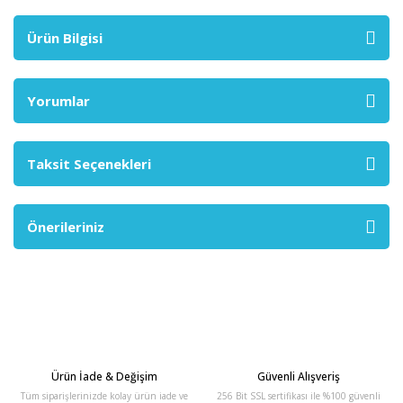
Ürün Bilgisi
Yorumlar
Taksit Seçenekleri
Önerileriniz
Ürün İade & Değişim
Güvenli Alışveriş
Tüm siparişlerinizde kolay ürün iade ve
256 Bit SSL sertifikası ile %100 güvenli