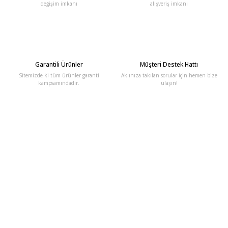
değişim imkanı
alışveriş imkanı
Garantili Ürünler
Müşteri Destek Hattı
Sitemizde ki tüm ürünler garanti
Aklınıza takılan sorular için hemen bize
kampsamındadır.
ulaşın!
E-Bülten'e Kayıt Olun
Haber listemize kayıt olarak kampanyalardan, haberdar
olabilirsiniz.