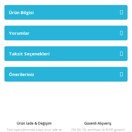
Ürün Bilgisi
Yorumlar
Taksit Seçenekleri
Önerileriniz
Ürün İade & Değişim
Güvenli Alışveriş
Tüm siparişlerinizde kolay ürün iade ve
256 Bit SSL sertifikası ile %100 güvenli