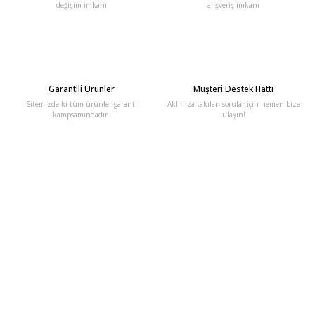
değişim imkanı
alışveriş imkanı
Garantili Ürünler
Müşteri Destek Hattı
Sitemizde ki tüm ürünler garanti
Aklınıza takılan sorular için hemen bize
kampsamındadır.
ulaşın!
E-Bülten'e Kayıt Olun
Haber listemize kayıt olarak kampanyalardan, haberdar
olabilirsiniz.