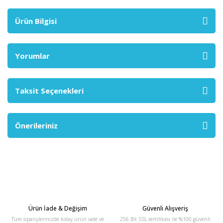
Ürün Bilgisi
Yorumlar
Taksit Seçenekleri
Önerileriniz
Ürün İade & Değişim
Güvenli Alışveriş
Tüm siparişlerinizde kolay ürün iade ve
256 Bit SSL sertifikası ile %100 güvenli