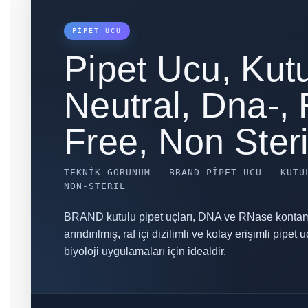
PIPET UCU
Pipet Ucu, Kutu
Neutral, Dna-,
Free, Non Steri
TEKNIK GÖRÜNÜM — BRAND PIPET UCU – KUTU
NON-STERIL
BRAND kutulu pipet uçları, DNA ve RNase kont
arındırılmış, raf içi dizilimli ve kolay erişimli pipet 
biyoloji uygulamaları için idealdir.