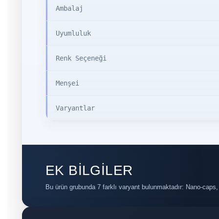
Ambalaj
Uyumluluk
Renk Seçeneği
Menşei
Varyantlar
EK BİLGİLER
Bu ürün grubunda 7 farklı varyant bulunmaktadır: Nano-caps, K