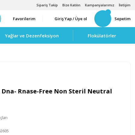
Sipariş Takip
Bize Katılın
Kampanyalarımız
İletişim
Favorilerim
Giriş Yap / Üye ol
Sepetim
Yağlar ve Dezenfeksiyon
Flokülatörler
 Dna- Rnase-Free Non Steril Neutral
çları
D
02605