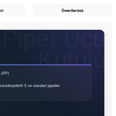
ri
Önerileriniz
n (PP)
nsferpette® S ve standart pipetler