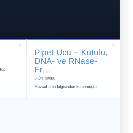
Pipet Ucu – Kutulu,
DNA- ve RNase-
Fr…
ur.
ÜRÜN GRUBU
Mevcut ürün bilgisinden korunmuştur.