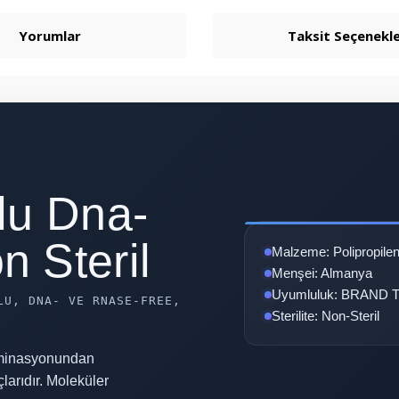
Yorumlar
Taksit Seçenekle
lu Dna-
 Steril
Malzeme: Polipropile
Menşei: Almanya
Uyumluluk: BRAND Tra
LU, DNA- VE RNASE-FREE,
Sterilite: Non-Steril
aminasyonundan
uçlarıdır. Moleküler