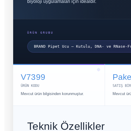
biyoloji uygulamaları için idealdir.
ÜRÜN GRUBU
BRAND Pipet Ucu – Kutulu, DNA- ve RNase-F
V7399
Pake
ÜRÜN KODU
SATIŞ BIR
Mevcut ürün bilgisinden korunmuştur.
Mevcut ürü
Teknik Özellikler