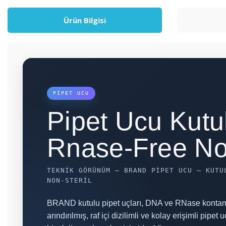
Ürün Bilgisi
PIPET UCU
Pipet Ucu Kutu
Rnase-Free Non
TEKNIK GÖRÜNÜM — BRAND PIPET UCU – KUTU
NON-STERIL
BRAND kutulu pipet uçları, DNA ve RNase kont
arındırılmış, raf içi dizilimli ve kolay erişimli pipet 