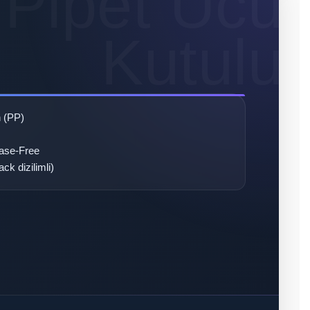
n (PP)
ase-Free
ck dizilimli)