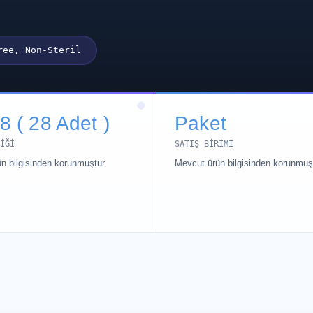
ree, Non-Steril
8 ( 28 Adet )
Paket
IĞI
SATIŞ BIRIMI
n bilgisinden korunmuştur.
Mevcut ürün bilgisinden korunmuşt