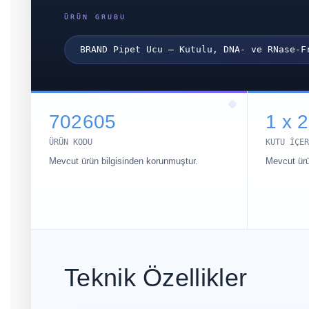
ÜRÜN GRUBU
BRAND Pipet Ucu – Kutulu, DNA- ve RNase-F
702605
1 x 2
ÜRÜN KODU
KUTU IÇER
Mevcut ürün bilgisinden korunmuştur.
Mevcut ürü
Teknik Özellikler