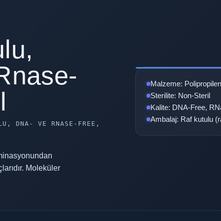
lu,
 Rnase-
Malzeme: Polipropile
l
Sterilite: Non-Steril
Kalite: DNA-Free, RN
Ambalaj: Raf kutulu (ra
LU, DNA- VE RNASE-FREE,
aminasyonundan
uçlarıdır. Moleküler