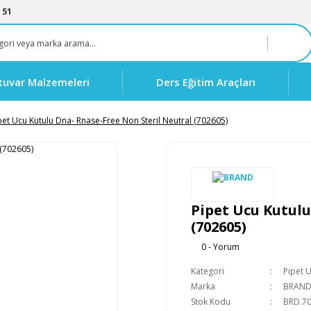
 51
tuvar Malzemeleri
Ders Eğitim Araçları
pet Ucu Kutulu Dna- Rnase-Free Non Steril Neutral (702605)
Pipet Ucu Kutulu
(702605)
0 - Yorum
Kategori
Pipet U
Marka
BRAN
Stok Kodu
BRD.7