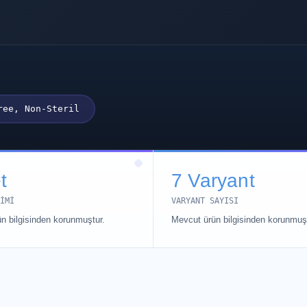
ree, Non-Steril
t
7 Varyant
IMI
VARYANT SAYISI
n bilgisinden korunmuştur.
Mevcut ürün bilgisinden korunmuşt