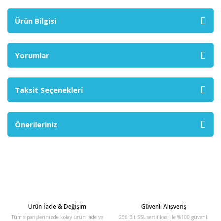
Ürün Bilgisi
Yorumlar
Taksit Seçenekleri
Önerileriniz
Ürün İade & Değişim
Güvenli Alışveriş
Tüm siparişlerinizde kolay ürün iade ve
256 Bit SSL sertifikası ile %100 güvenli