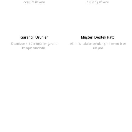
değişim imkanı
alışveriş imkanı
Garantili Ürünler
Müşteri Destek Hattı
Sitemizde ki tüm ürünler garanti
Aklınıza takılan sorular için hemen bize
kampsamındadır.
ulaşın!
E-Bülten'e Kayıt Olun
Haber listemize kayıt olarak kampanyalardan, haberdar
olabilirsiniz.