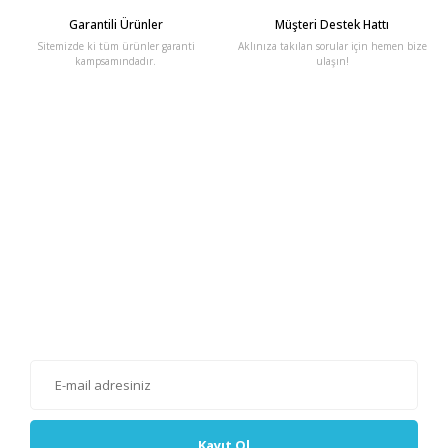
Garantili Ürünler
Müşteri Destek Hattı
Sitemizde ki tüm ürünler garanti
Aklınıza takılan sorular için hemen bize
kampsamındadır.
ulaşın!
E-Bülten'e Kayıt Olun
Haber listemize kayıt olarak kampanyalardan, haberdar
olabilirsiniz.
Kayıt Ol