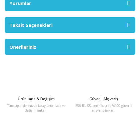
Yorumlar
Taksit Seçenekleri
Önerileriniz
Ürün İade & Değişim
Güvenli Alışveriş
Tüm siparişlerinizde kolay ürün iade ve
256 Bit SSL sertifikası ile %100 güvenli
değişim imkanı
alışveriş imkanı