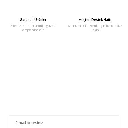
Garantili Ürünler
Müşteri Destek Hattı
Sitemizde ki tüm ürünler garanti
Aklınıza takılan sorular için hemen bize
kampsamındadır.
ulaşın!
E-Bülten'e Kayıt Olun
Haber listemize kayıt olarak kampanyalardan, haberdar
olabilirsiniz.