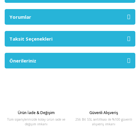
Yorumlar
Taksit Seçenekleri
Önerileriniz
Ürün İade & Değişim
Güvenli Alışveriş
Tüm siparişlerinizde kolay ürün iade ve
256 Bit SSL sertifikası ile %100 güvenli
değişim imkanı
alışveriş imkanı