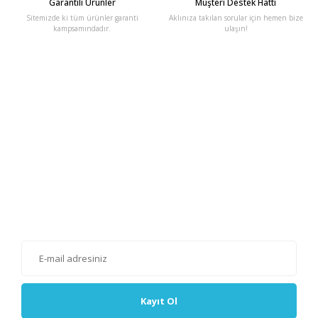
Garantili Ürünler
Müşteri Destek Hattı
Sitemizde ki tüm ürünler garanti
Aklınıza takılan sorular için hemen bize
kampsamındadır.
ulaşın!
E-Bülten'e Kayıt Olun
Haber listemize kayıt olarak kampanyalardan, haberdar
olabilirsiniz.
Kayıt Ol