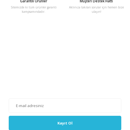
Garantili Ürünler
Müşteri Destek Hattı
Sitemizde ki tüm ürünler garanti
Aklınıza takılan sorular için hemen bize
kampsamındadır.
ulaşın!
E-Bülten'e Kayıt Olun
Haber listemize kayıt olarak kampanyalardan, haberdar
olabilirsiniz.
Kayıt Ol