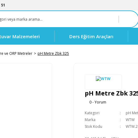
 51
tuvar Malzemeleri
Ders Eğitim Araçları
re ve ORP Metreler
pH Metre Zbk 325
pH Metre Zbk 32
0 - Yorum
Kategori
pH Met
Marka
WTW
Stok Kodu
WTW.2