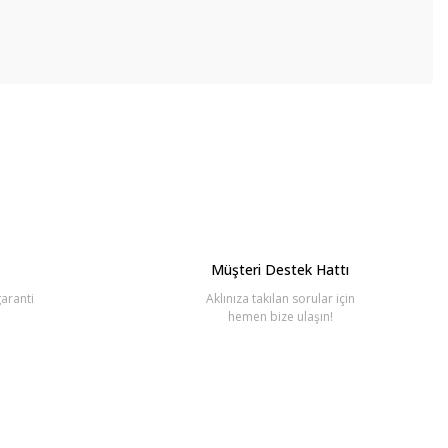
bilirsiniz.
Müşteri Destek Hattı
aranti
Aklınıza takılan sorular için
hemen bize ulaşın!