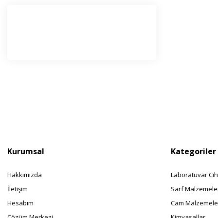
E-Bü
Haber l
olabilir
Kurumsal
Kategoriler
Hakkımızda
Laboratuvar Cih
İletişim
Sarf Malzemele
Hesabım
Cam Malzemele
Çözüm Merkezi
Kimyasallar