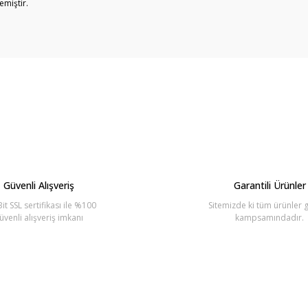
emiştir.
arda yetersiz gördüğünüz noktaları öneri formunu kullanarak tarafımıza ilete
Bu ürüne ilk yorumu siz yapın!
Yorum Yaz
Güvenli Alışveriş
Garantili Ürünler
it SSL sertifikası ile %100
Sitemizde ki tüm ürünler g
üvenli alışveriş imkanı
kampsamındadır.
Gönder