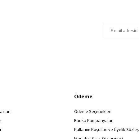
lten'e Kayıt Olun
istemize kayıt olarak kampanyalardan, haberdar
siniz.
Ödeme
azları
Ödeme Seçenekleri
r
Banka Kampanyaları
r
Kullanım Koşulları ve Üyelik Sözle
Mesafeli Satış Sözleşmesi