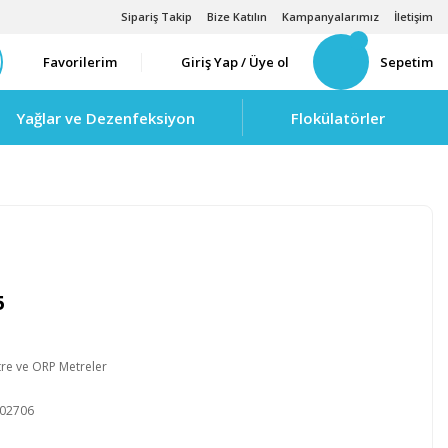
Sipariş Takip
Bize Katılın
Kampanyalarımız
İletişim
Favorilerim
Giriş Yap / Üye ol
Sepetim
Yağlar ve Dezenfeksiyon
Flokülatörler
5
re ve ORP Metreler
02706