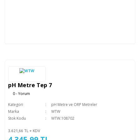
pH Metre Tep 7
0 - Yorum
Kategori
pH Metre ve ORP Metreler
Marka
WTW
Stok Kodu
WTW.108702
3.621,66 TL + KDV
4.345,99 TL