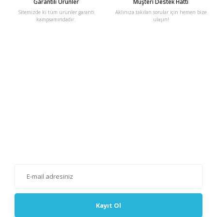
Garantili Ürünler
Müşteri Destek Hattı
Sitemizde ki tüm ürünler garanti
Aklınıza takılan sorular için hemen bize
kampsamındadır.
ulaşın!
E-Bülten'e Kayıt Olun
Haber listemize kayıt olarak kampanyalardan, haberdar
olabilirsiniz.
Kayıt Ol