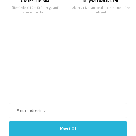
Garantili Ürünler
Müşteri Destek Hattı
Sitemizde ki tüm ürünler garanti
Aklınıza takılan sorular için hemen bize
kampsamındadır.
ulaşın!
E-Bülten'e Kayıt Olun
Haber listemize kayıt olarak kampanyalardan, haberdar
olabilirsiniz.
Kayıt Ol