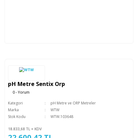
pH Metre Sentix Orp
0 - Yorum
Kategori
pH Metre ve ORP Metreler
Marka
WTW
Stok Kodu
WTW.103648
18.833,68 TL + KDV
22.600,42 TL