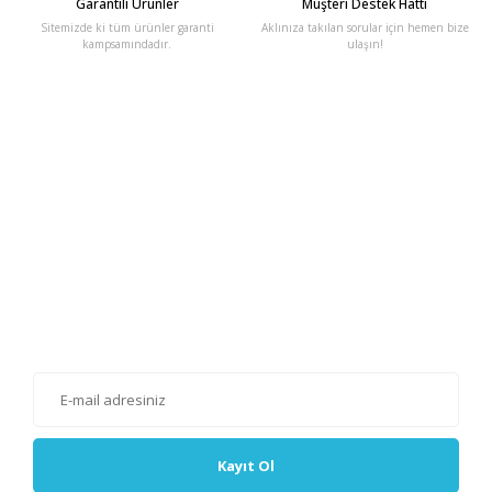
Garantili Ürünler
Müşteri Destek Hattı
Sitemizde ki tüm ürünler garanti
Aklınıza takılan sorular için hemen bize
kampsamındadır.
ulaşın!
E-Bülten'e Kayıt Olun
Haber listemize kayıt olarak kampanyalardan, haberdar
olabilirsiniz.
Kayıt Ol