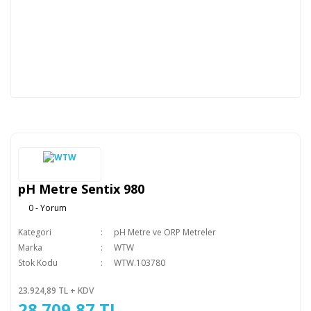
pH Metre Sentix 980
0 - Yorum
Kategori
pH Metre ve ORP Metreler
Marka
WTW
Stok Kodu
WTW.103780
23.924,89 TL + KDV
28.709,87 TL