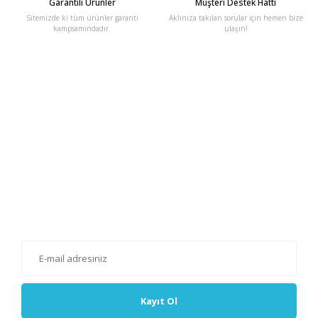
Garantili Ürünler
Müşteri Destek Hattı
Sitemizde ki tüm ürünler garanti
Aklınıza takılan sorular için hemen bize
kampsamındadır.
ulaşın!
E-Bülten'e Kayıt Olun
Haber listemize kayıt olarak kampanyalardan, haberdar
olabilirsiniz.
Kayıt Ol