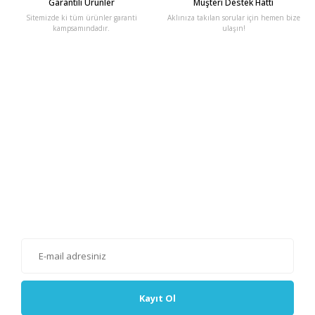
Garantili Ürünler
Müşteri Destek Hattı
Sitemizde ki tüm ürünler garanti
Aklınıza takılan sorular için hemen bize
kampsamındadır.
ulaşın!
E-Bülten'e Kayıt Olun
Haber listemize kayıt olarak kampanyalardan, haberdar
olabilirsiniz.
Kayıt Ol