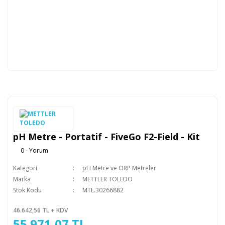
pH Metre - Portatif - FiveGo F2-Field - Kit
0 - Yorum
Kategori
pH Metre ve ORP Metreler
Marka
METTLER TOLEDO
Stok Kodu
MTL.30266882
46.642,56 TL + KDV
55.971,07 TL