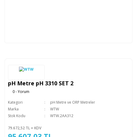
pH Metre pH 3310 SET 2
0 - Yorum
Kategori
pH Metre ve ORP Metreler
Marka
WTW
Stok Kodu
WTW.2AA312
79.672,52 TL + KDV
95.607,03 TL