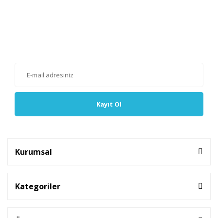
E-Bülten'e Kayıt Olun
Haber listemize kayıt olarak kampanyalardan, haberdar
olabilirsiniz.
Kayıt Ol
Kurumsal
Kategoriler