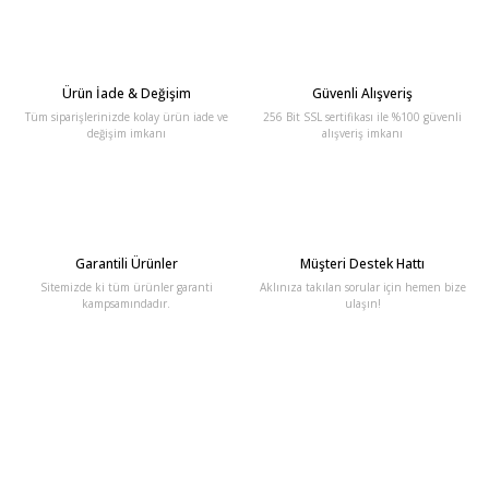
Ürün İade & Değişim
Güvenli Alışveriş
Tüm siparişlerinizde kolay ürün iade ve
256 Bit SSL sertifikası ile %100 güvenli
değişim imkanı
alışveriş imkanı
Garantili Ürünler
Müşteri Destek Hattı
Sitemizde ki tüm ürünler garanti
Aklınıza takılan sorular için hemen bize
kampsamındadır.
ulaşın!