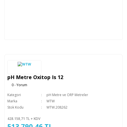
pH Metre Oxitop Is 12
0 - Yorum
Kategori
pH Metre ve ORP Metreler
Marka
WTW
Stok Kodu
WTW.208262
428.158,71 TL + KDV
513.790,46 TL