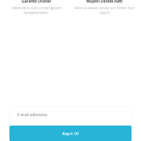
Garantili Ürünler
Müşteri Destek Hattı
Sitemizde ki tüm ürünler garanti
Aklınıza takılan sorular için hemen bize
kampsamındadır.
ulaşın!
E-Bülten'e Kayıt Olun
Haber listemize kayıt olarak kampanyalardan, haberdar
olabilirsiniz.
Kayıt Ol