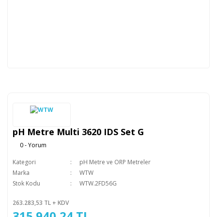
pH Metre Multi 3620 IDS Set G
0 - Yorum
Kategori
pH Metre ve ORP Metreler
Marka
WTW
Stok Kodu
WTW.2FD56G
263.283,53 TL + KDV
315.940,24 TL