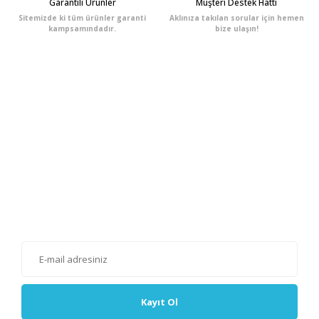
Garantili Ürünler
Müşteri Destek Hattı
Sitemizde ki tüm ürünler garanti
Aklınıza takılan sorular için hemen
kampsamındadır.
bize ulaşın!
E-Bülten'e Kayıt Olun
Haber listemize kayıt olarak kampanyalardan, haberdar
olabilirsiniz.
Kayıt Ol