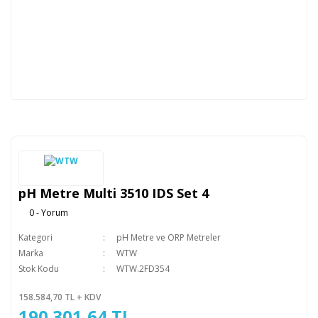
pH Metre Multi 3510 IDS Set 4
0 - Yorum
Kategori
pH Metre ve ORP Metreler
Marka
WTW
Stok Kodu
WTW.2FD354
158.584,70 TL + KDV
190.301,64 TL