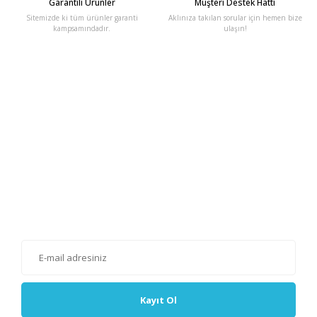
Garantili Ürünler
Müşteri Destek Hattı
Sitemizde ki tüm ürünler garanti
Aklınıza takılan sorular için hemen bize
kampsamındadır.
ulaşın!
E-Bülten'e Kayıt Olun
Haber listemize kayıt olarak kampanyalardan, haberdar
olabilirsiniz.
Kayıt Ol