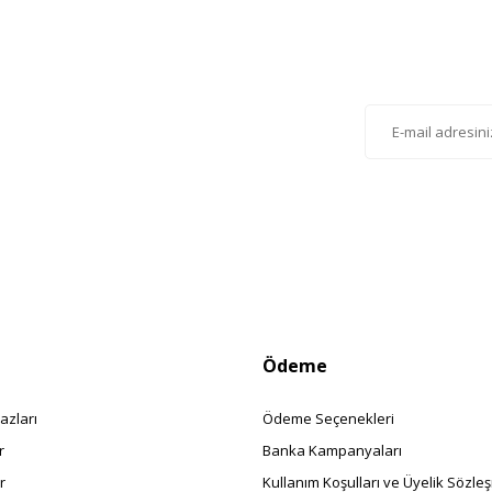
Gönder
lten'e Kayıt Olun
istemize kayıt olarak kampanyalardan, haberdar
siniz.
Ödeme
azları
Ödeme Seçenekleri
r
Banka Kampanyaları
r
Kullanım Koşulları ve Üyelik Sözle