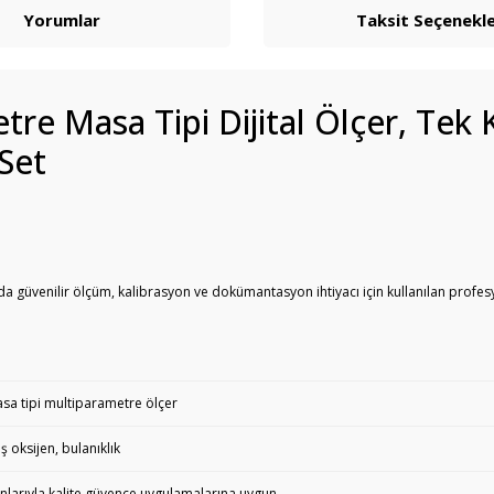
Yorumlar
Taksit Seçenekle
e Masa Tipi Dijital Ölçer, Tek K
 Set
da güvenilir ölçüm, kalibrasyon ve dokümantasyon ihtiyacı için kullanılan profe
masa tipi multiparametre ölçer
ş oksijen, bulanıklık
larıyla kalite güvence uygulamalarına uygun