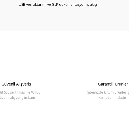
USB veri aktarımı ve GLP dokümantasyon iş akışı
arda yetersiz gördüğünüz noktaları öneri formunu kullanarak tarafımıza ilete
Bu ürüne ilk yorumu siz yapın!
Yorum Yaz
Güvenli Alışveriş
Garantili Ürünler
it SSL sertifikası ile %100
Sitemizde ki tüm ürünler g
üvenli alışveriş imkanı
kampsamındadır.