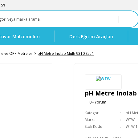
 51
tuvar Malzemeleri
Ders Eğitim Araçları
re ve ORP Metreler
pH Metre Inolab Multi 9310 Set 1
pH Metre Inolab 
0 - Yorum
Kategori
pH Met
Marka
WTW
Stok Kodu
WTW.1