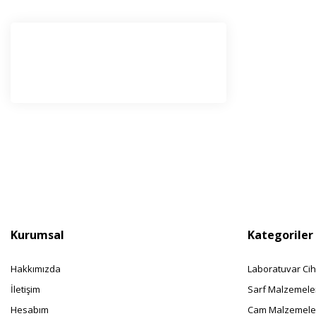
E-Bü
Haber l
olabilir
Kurumsal
Kategoriler
Hakkımızda
Laboratuvar Cih
İletişim
Sarf Malzemele
Hesabım
Cam Malzemele