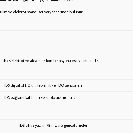
lım ve elektrot standı set varyantlarında bulunur
en cihaz/elektrot ve aksesuar kombinasyonu esas alınmalıdır.
IDS dijital pH, ORP, iletkenlik ve FDO sensörleri
IDS bağlantı kabloları ve kablosuz modüller
IDS cihaz yazılım/firmware güncellemeleri