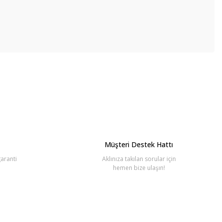
bilirsiniz.
Müşteri Destek Hattı
aranti
Aklınıza takılan sorular için
hemen bize ulaşın!