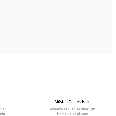
 tarafımıza iletebilirsiniz.
Müşteri Destek Hattı
nler
Aklınıza takılan sorular için
dır.
hemen bize ulaşın!