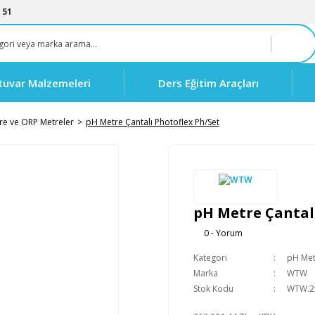
 51
tuvar Malzemeleri
Ders Eğitim Araçları
re ve ORP Metreler
pH Metre Çantalı Photoflex Ph/Set
pH Metre Çantal
0 - Yorum
Kategori
pH Met
Marka
WTW
Stok Kodu
WTW.2