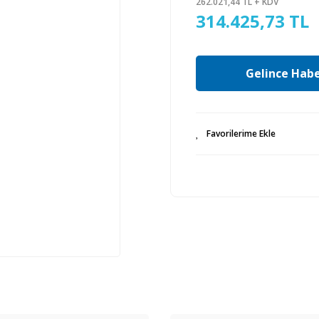
262.021,44 TL + KDV
314.425,73 TL
Gelince Habe