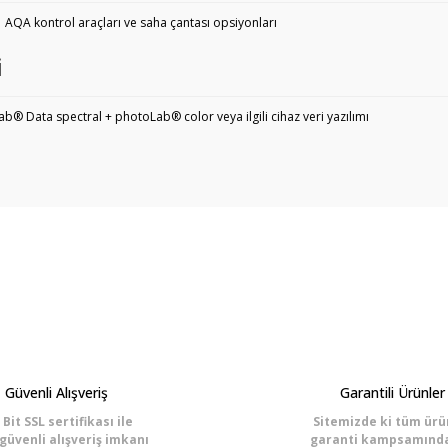
AQA kontrol araçları ve saha çantası opsiyonları
i
b® Data spectral + photoLab® color veya ilgili cihaz veri yazılımı
r konularda yetersiz gördüğünüz noktaları öneri formunu kullanarak
Bu ürüne ilk yorumu siz yapın!
Yorum Yaz
Güvenli Alışveriş
Garantili Ürünler
 Bit SSL sertifikası ile
Sitemizde ki tüm ürü
güvenli alışveriş imkanı
garanti kampsamında