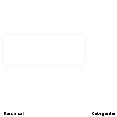
E-Bü
Haber 
haberda
Kurumsal
Kategoriler