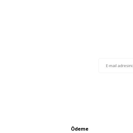
Gönder
lten'e Kayıt Olun
listemize kayıt olarak kampanyalardan,
r olabilirsiniz.
Ödeme