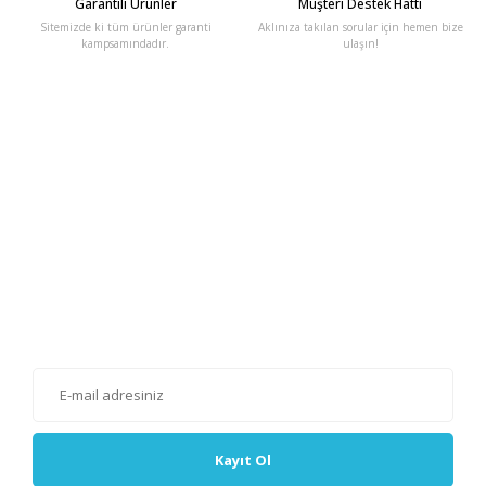
Garantili Ürünler
Müşteri Destek Hattı
Sitemizde ki tüm ürünler garanti
Aklınıza takılan sorular için hemen bize
kampsamındadır.
ulaşın!
E-Bülten'e Kayıt Olun
Haber listemize kayıt olarak kampanyalardan, haberdar
olabilirsiniz.
Kayıt Ol