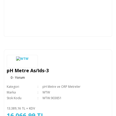
pH Metre As/Ids-3
0 - Yorum
Kategori
pH Metre ve ORP Metreler
Marka
WTW
Stok Kodu
WTW.903851
13.389,16 TL + KDV
16.066,99 TL