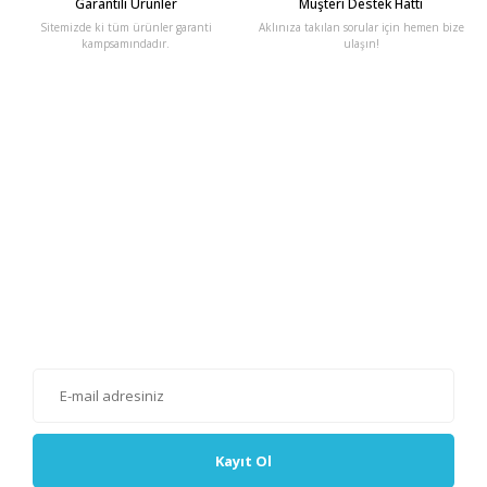
Garantili Ürünler
Müşteri Destek Hattı
Sitemizde ki tüm ürünler garanti
Aklınıza takılan sorular için hemen bize
kampsamındadır.
ulaşın!
E-Bülten'e Kayıt Olun
Haber listemize kayıt olarak kampanyalardan, haberdar
olabilirsiniz.
Kayıt Ol