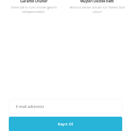
Garantili Ürünler
Müşteri Destek Hattı
Sitemizde ki tüm ürünler garanti
Aklınıza takılan sorular için hemen bize
kampsamındadır.
ulaşın!
E-Bülten'e Kayıt Olun
Haber listemize kayıt olarak kampanyalardan, haberdar
olabilirsiniz.
Kayıt Ol