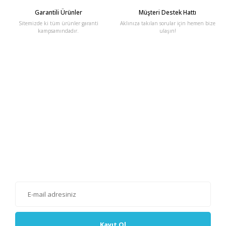
Garantili Ürünler
Müşteri Destek Hattı
Sitemizde ki tüm ürünler garanti
Aklınıza takılan sorular için hemen bize
kampsamındadır.
ulaşın!
E-Bülten'e Kayıt Olun
Haber listemize kayıt olarak kampanyalardan, haberdar
olabilirsiniz.
Kayıt Ol