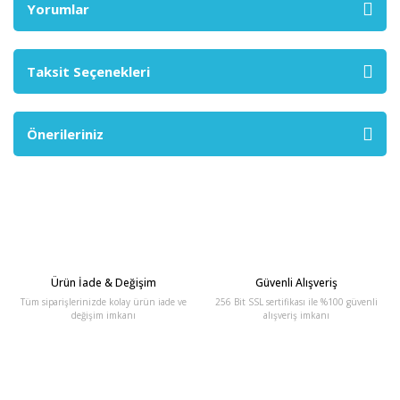
Yorumlar
Taksit Seçenekleri
Önerileriniz
Ürün İade & Değişim
Güvenli Alışveriş
Tüm siparişlerinizde kolay ürün iade ve
256 Bit SSL sertifikası ile %100 güvenli
değişim imkanı
alışveriş imkanı