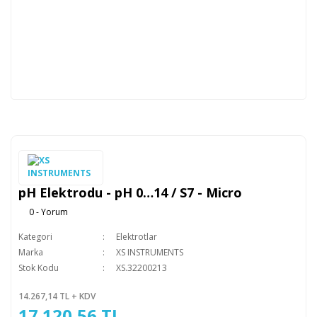
pH Elektrodu - pH 0…14 / S7 - Micro
0 - Yorum
Kategori
Elektrotlar
Marka
XS INSTRUMENTS
Stok Kodu
XS.32200213
14.267,14 TL + KDV
17.120,56 TL