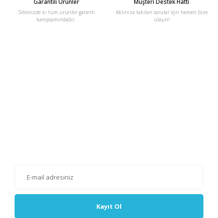
Garantili Ürünler
Müşteri Destek Hattı
Sitemizde ki tüm ürünler garanti
Aklınıza takılan sorular için hemen bize
kampsamındadır.
ulaşın!
E-Bülten'e Kayıt Olun
Haber listemize kayıt olarak kampanyalardan, haberdar
olabilirsiniz.
Kayıt Ol