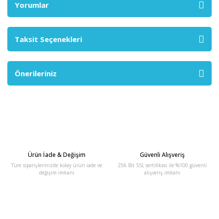
Yorumlar
Taksit Seçenekleri
Önerileriniz
Ürün İade & Değişim
Güvenli Alışveriş
Tüm siparişlerinizde kolay ürün iade ve
256 Bit SSL sertifikası ile %100 güvenli
değişim imkanı
alışveriş imkanı