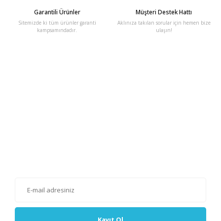
Garantili Ürünler
Müşteri Destek Hattı
Sitemizde ki tüm ürünler garanti
Aklınıza takılan sorular için hemen bize
kampsamındadır.
ulaşın!
E-Bülten'e Kayıt Olun
Haber listemize kayıt olarak kampanyalardan, haberdar
olabilirsiniz.
Kayıt Ol