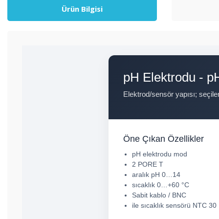
Ürün Bilgisi
pH Elektrodu - p
Elektrod/sensör yapısı; seçile
Öne Çıkan Özellikler
pH elektrodu mod
2 PORE T
aralık pH 0…14
sıcaklık 0…+60 °C
Sabit kablo / BNC
ile sıcaklık sensörü NTC 3