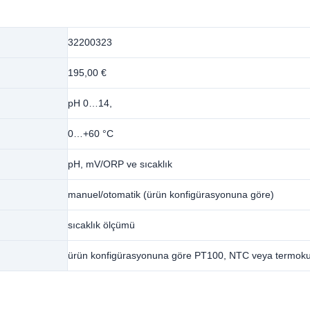
32200323
195,00 €
pH 0…14,
0…+60 °C
pH, mV/ORP ve sıcaklık
manuel/otomatik (ürün konfigürasyonuna göre)
sıcaklık ölçümü
ürün konfigürasyonuna göre PT100, NTC veya termoku