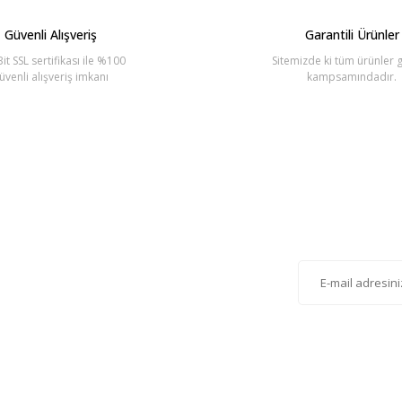
Güvenli Alışveriş
Garantili Ürünler
it SSL sertifikası ile %100
Sitemizde ki tüm ürünler g
üvenli alışveriş imkanı
kampsamındadır.
Gönder
lten'e Kayıt Olun
istemize kayıt olarak kampanyalardan, haberdar
siniz.