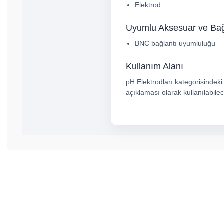
Elektrod
Uyumlu Aksesuar ve Bağl
BNC bağlantı uyumluluğu
Kullanım Alanı
pH Elektrodları kategorisindeki 
açıklaması olarak kullanılabilec
Bu ürünün fiyat bilgisi, resim, ürün açıklamalarında ve diğer konul
Görüş ve önerileriniz için teşekkür ederiz.
Ürün resmi kalitesiz, bozuk veya görüntülenemiyor.
Ürün açıklamasında eksik bilgiler bulunuyor.