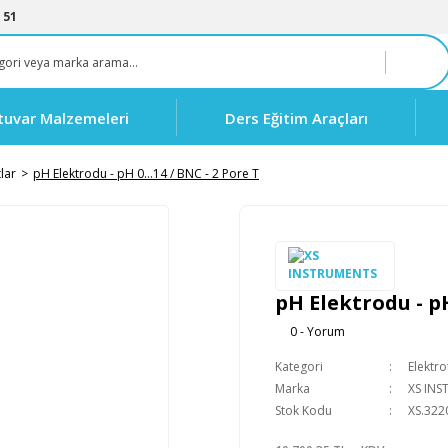
 51
tuvar Malzemeleri
Ders Eğitim Araçları
tlar
pH Elektrodu - pH 0…14 / BNC - 2 Pore T
pH Elektrodu - p
0 - Yorum
Kategori
Elektro
Marka
XS IN
Stok Kodu
XS.322