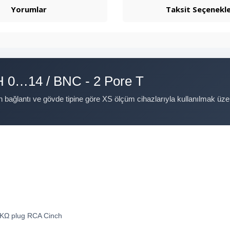
Yorumlar
Taksit Seçenekle
H 0…14 / BNC - 2 Pore T
n bağlantı ve gövde tipine göre XS ölçüm cihazlarıyla kullanılmak üzer
0 KΩ plug RCA Cinch