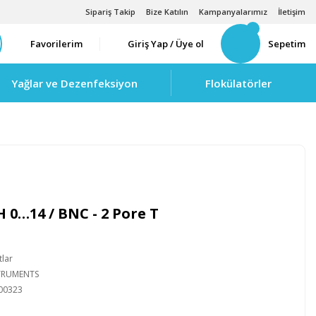
Sipariş Takip
Bize Katılın
Kampanyalarımız
İletişim
Favorilerim
Giriş Yap / Üye ol
Sepetim
Yağlar ve Dezenfeksiyon
Flokülatörler
H 0…14 / BNC - 2 Pore T
tlar
STRUMENTS
00323