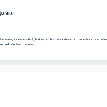
antılar
bu ürün; kalite kontrol, Ar-Ge, eğitim laboratuvarları ve rutin analiz sür
ek şekilde hazırlanmıştır.
arda yetersiz gördüğünüz noktaları öneri formunu kullanarak tarafımıza ilete
Bu ürüne ilk yorumu siz yapın!
Yorum Yaz