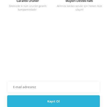
Garantili Ürünler
Müşteri Destek Hattı
Sitemizde ki tüm ürünler garanti
Aklınıza takılan sorular için hemen bize
kampsamındadır.
ulaşın!
E-Bülten'e Kayıt Olun
Haber listemize kayıt olarak kampanyalardan, haberdar
olabilirsiniz.
Kayıt Ol