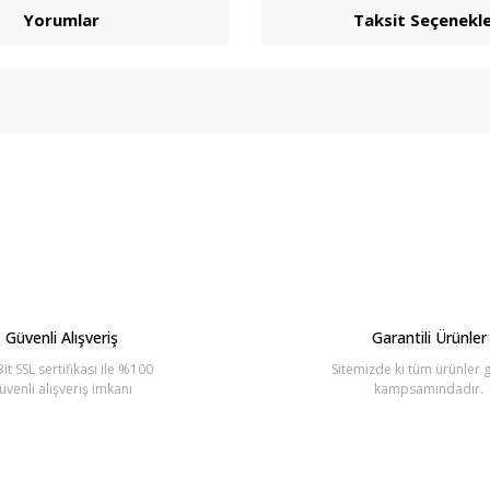
Yorumlar
Taksit Seçenekle
arda yetersiz gördüğünüz noktaları öneri formunu kullanarak tarafımıza ilete
Bu ürüne ilk yorumu siz yapın!
Yorum Yaz
Güvenli Alışveriş
Garantili Ürünler
it SSL sertifikası ile %100
Sitemizde ki tüm ürünler g
üvenli alışveriş imkanı
kampsamındadır.