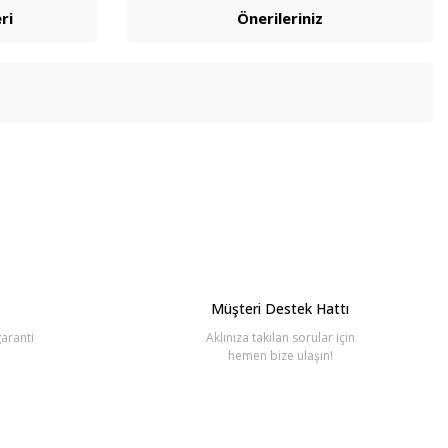
ri
Önerileriniz
bilirsiniz.
Müşteri Destek Hattı
aranti
Aklınıza takılan sorular için
hemen bize ulaşın!