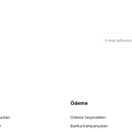
Gönder
lten'e Kayıt Olun
istemize kayıt olarak kampanyalardan, haberdar
siniz.
Ödeme
azları
Ödeme Seçenekleri
r
Banka Kampanyaları