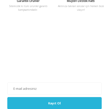
Garantili Ürünler
Müşteri Destek Hattı
Sitemizde ki tüm ürünler garanti
Aklınıza takılan sorular için hemen bize
kampsamındadır.
ulaşın!
E-Bülten'e Kayıt Olun
Haber listemize kayıt olarak kampanyalardan, haberdar
olabilirsiniz.
Kayıt Ol