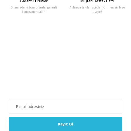
Garantili Ürünler
Müşteri Destek Hattı
Sitemizde ki tüm ürünler garanti
Aklınıza takılan sorular için hemen bize
kampsamındadır.
ulaşın!
E-Bülten'e Kayıt Olun
Haber listemize kayıt olarak kampanyalardan, haberdar
olabilirsiniz.
Kayıt Ol