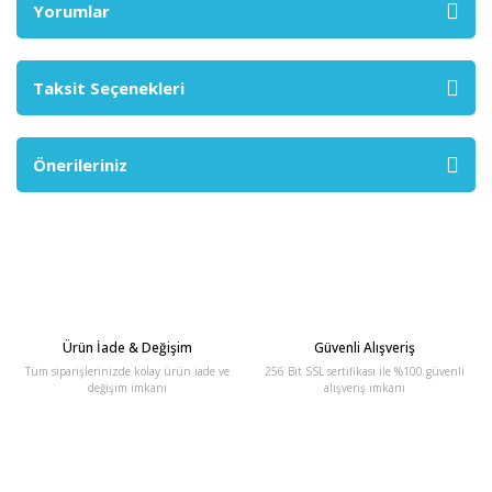
Yorumlar
Taksit Seçenekleri
Önerileriniz
Ürün İade & Değişim
Güvenli Alışveriş
Tüm siparişlerinizde kolay ürün iade ve
256 Bit SSL sertifikası ile %100 güvenli
değişim imkanı
alışveriş imkanı