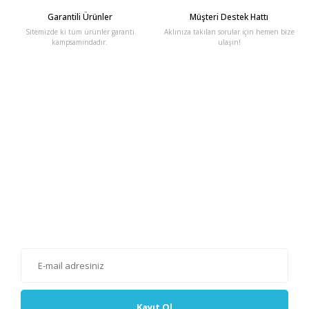
Garantili Ürünler
Müşteri Destek Hattı
Sitemizde ki tüm ürünler garanti
Aklınıza takılan sorular için hemen bize
kampsamındadır.
ulaşın!
E-Bülten'e Kayıt Olun
Haber listemize kayıt olarak kampanyalardan, haberdar
olabilirsiniz.
Kayıt Ol