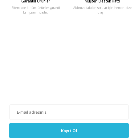
Garantili Ürünler
Müşteri Destek Hattı
Sitemizde ki tüm ürünler garanti
Aklınıza takılan sorular için hemen bize
kampsamındadır.
ulaşın!
E-Bülten'e Kayıt Olun
Haber listemize kayıt olarak kampanyalardan, haberdar
olabilirsiniz.
Kayıt Ol