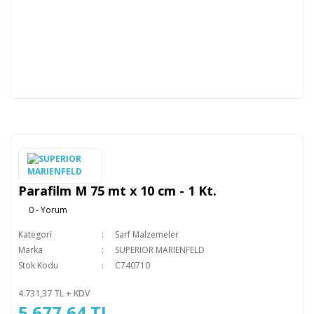
Parafilm M 75 mt x 10 cm - 1 Kt.
0 - Yorum
Kategori
Sarf Malzemeler
Marka
SUPERIOR MARIENFELD
Stok Kodu
C740710
4.731,37 TL + KDV
5.677,64 TL