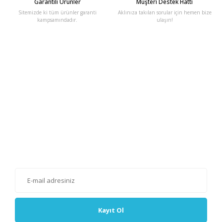
Garantili Ürünler
Müşteri Destek Hattı
Sitemizde ki tüm ürünler garanti
Aklınıza takılan sorular için hemen bize
kampsamındadır.
ulaşın!
E-Bülten'e Kayıt Olun
Haber listemize kayıt olarak kampanyalardan, haberdar
olabilirsiniz.
Kayıt Ol