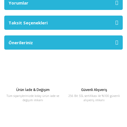
Yorumlar
Taksit Seçenekleri
Önerileriniz
Ürün İade & Değişim
Güvenli Alışveriş
Tüm siparişlerinizde kolay ürün iade ve
256 Bit SSL sertifikası ile %100 güvenli
değişim imkanı
alışveriş imkanı