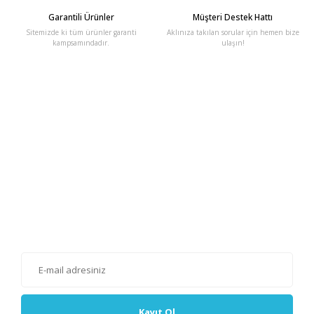
Garantili Ürünler
Müşteri Destek Hattı
Sitemizde ki tüm ürünler garanti
Aklınıza takılan sorular için hemen bize
kampsamındadır.
ulaşın!
E-Bülten'e Kayıt Olun
Haber listemize kayıt olarak kampanyalardan, haberdar
olabilirsiniz.
Kayıt Ol