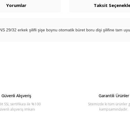
Yorumlar
Taksit Seçenekle
NS 29/32 erkek şilifli şişe boynu otomatik büret boru dişi şilifine tam uy
arda yetersiz gördüğünüz noktaları öneri formunu kullanarak tarafımıza ilete
Bu ürüne ilk yorumu siz yapın!
Yorum Yaz
Güvenli Alışveriş
Garantili Ürünler
it SSL sertifikası ile %100
Sitemizde ki tüm ürünler g
üvenli alışveriş imkanı
kampsamındadır.