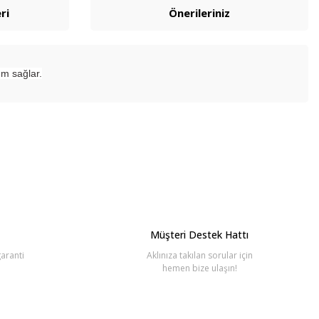
ri
Önerileriniz
um sağlar.
bilirsiniz.
Müşteri Destek Hattı
aranti
Aklınıza takılan sorular için
hemen bize ulaşın!