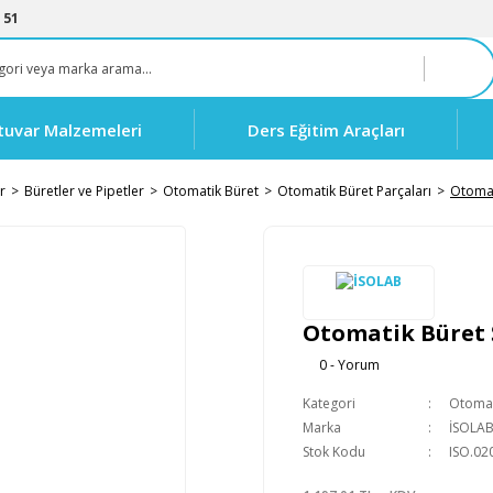
 51
tuvar Malzemeleri
Ders Eğitim Araçları
r
Büretler ve Pipetler
Otomatik Büret
Otomatik Büret Parçaları
Otomat
Otomatik Büret Şi
0 - Yorum
Kategori
Otomat
Marka
İSOLA
Stok Kodu
ISO.02