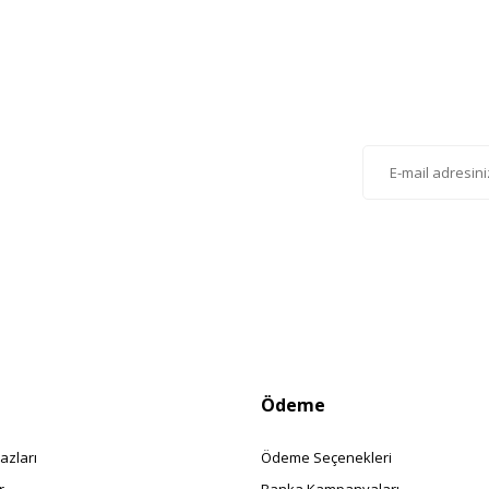
Gönder
lten'e Kayıt Olun
istemize kayıt olarak kampanyalardan, haberdar
siniz.
Ödeme
azları
Ödeme Seçenekleri