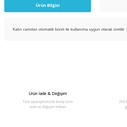
Ürün Bilgisi
Kalın camdan otomatik büret ile kullanıma uygun olarak üretilir. 
Bu ürünün fiyat bilgisi, resim, ürün açıklamalarında ve diğer konul
Görüş ve önerileriniz için teşekkür ederiz.
Ürün resmi kalitesiz, bozuk veya görüntülenemiyor.
Ürün açıklamasında eksik bilgiler bulunuyor.
Ürün bilgilerinde hatalar bulunuyor.
Ürün İade & Değişim
Ürün fiyatı diğer sitelerden daha pahalı.
Tüm siparişlerinizde kolay ürün
256 B
Bu ürüne benzer farklı alternatifler olmalı.
iade ve değişim imkanı
g