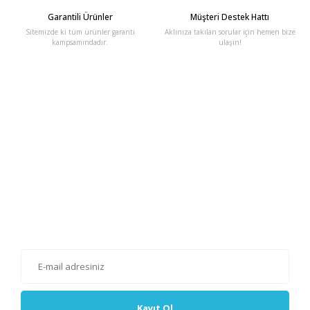
Garantili Ürünler
Müşteri Destek Hattı
Sitemizde ki tüm ürünler garanti
Aklınıza takılan sorular için hemen bize
kampsamındadır.
ulaşın!
E-Bülten'e Kayıt Olun
Haber listemize kayıt olarak kampanyalardan, haberdar
olabilirsiniz.
Kayıt Ol