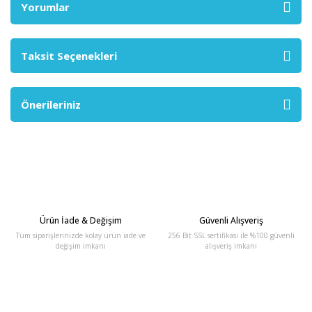
Yorumlar
Taksit Seçenekleri
Önerileriniz
Ürün İade & Değişim
Güvenli Alışveriş
Tüm siparişlerinizde kolay ürün iade ve
256 Bit SSL sertifikası ile %100 güvenli
değişim imkanı
alışveriş imkanı