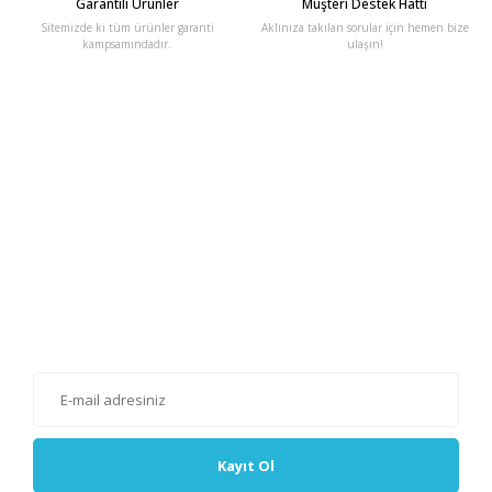
Garantili Ürünler
Müşteri Destek Hattı
Sitemizde ki tüm ürünler garanti
Aklınıza takılan sorular için hemen bize
kampsamındadır.
ulaşın!
E-Bülten'e Kayıt Olun
Haber listemize kayıt olarak kampanyalardan, haberdar
olabilirsiniz.
Kayıt Ol