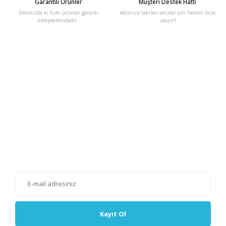
Garantili Ürünler
Müşteri Destek Hattı
Sitemizde ki tüm ürünler garanti
Aklınıza takılan sorular için hemen bize
kampsamındadır.
ulaşın!
E-Bülten'e Kayıt Olun
Haber listemize kayıt olarak kampanyalardan, haberdar
olabilirsiniz.
Kayıt Ol