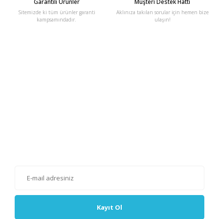
Garantili Ürünler
Müşteri Destek Hattı
Sitemizde ki tüm ürünler garanti
Aklınıza takılan sorular için hemen bize
kampsamındadır.
ulaşın!
E-Bülten'e Kayıt Olun
Haber listemize kayıt olarak kampanyalardan, haberdar
olabilirsiniz.
Kayıt Ol