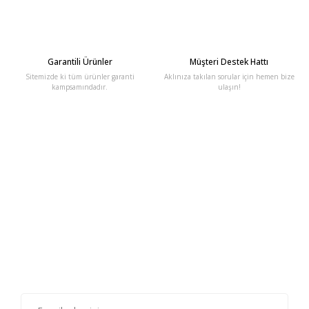
Garantili Ürünler
Müşteri Destek Hattı
Sitemizde ki tüm ürünler garanti
Aklınıza takılan sorular için hemen bize
kampsamındadır.
ulaşın!
E-Bülten'e Kayıt Olun
Haber listemize kayıt olarak kampanyalardan, haberdar
olabilirsiniz.