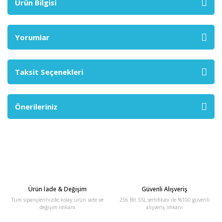
Ürün Bilgisi
Yorumlar
Taksit Seçenekleri
Önerileriniz
Ürün İade & Değişim
Güvenli Alışveriş
Tüm siparişlerinizde kolay ürün iade ve
256 Bit SSL sertifikası ile %100 güvenli
değişim imkanı
alışveriş imkanı